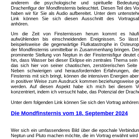
anderem die psychologische und spirituelle Bedeutun
Drachenfigur der Mondfinsternis beleuchtet. Diesen Teil des Vo
haben wir für Sie als Audio aufbereitet. Unter dem untenste
Link können Sie sich diesen Ausschnitt des Vortragsa
anhören.
Um die Zeit von Finsternissen herum kommt es häuf
aufwühlenden bis einschneidenden Ereignissen. So lässt
beispielsweise die gegenwärtige Flutkatastrophe in Osteuro
der Mondfinsternis unmittelbar in Zusammenhang bringen. De
prominente Stellung von Neptun in der Finsternisfigur deutet 
hin, dass Wasser bei dieser Eklipse ein zentrales Thema sein
das sich hier von seiner chaotischen, zerstörerischen Seite 
Neben schwierigen und herausfordernden Erfahrungen, die
Finsternis mit sich bringt, können die intensiven Energien abe
in positiver Weise zum Ausdruck kommen beziehungsweise ge
werden. Auf diesen Aspekt habe ich mich bei diesem Vo
konzentriert, indem ich versucht habe, das Potenzial der Drac
Unter dem folgenden Link können Sie sich den Vortrag anhören
Die Mondfinsternis vom 18. September 2024
Wer sich ein umfassenderes Bild über die epochale Verbindun
Neptun und Pluto machen möchte, die im Vortrag erwähnt wird