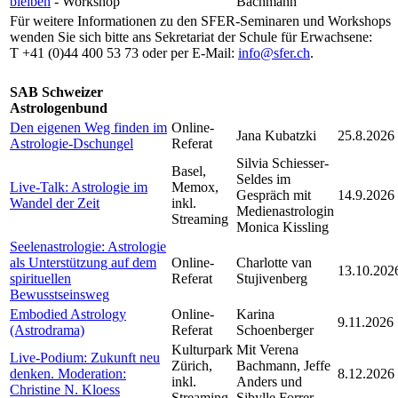
bleiben
- Workshop
Bachmann
Für weitere Informationen zu den SFER-Seminaren und Workshops
wenden Sie sich bitte ans Sekretariat der Schule für Erwachsene:
T +41 (0)44 400 53 73 oder per E-Mail:
info@sfer.ch
.
SAB Schweizer
Astrologenbund
Den eigenen Weg finden im
Online-
Jana Kubatzki
25.8.2026
Astrologie-Dschungel
Referat
Silvia Schiesser-
Basel,
Seldes im
Live-Talk: Astrologie im
Memox,
Gespräch mit
14.9.2026
Wandel der Zeit
inkl.
Medienastrologin
Streaming
Monica Kissling
Seelenastrologie: Astrologie
als Unterstützung auf dem
Online-
Charlotte van
13.10.202
spirituellen
Referat
Stujivenberg
Bewusstseinsweg
Embodied Astrology
Online-
Karina
9.11.2026
(Astrodrama)
Referat
Schoenberger
Kulturpark
Mit Verena
Live-Podium: Zukunft neu
Zürich,
Bachmann, Jeffe
denken. Moderation:
8.12.2026
inkl.
Anders und
Christine N. Kloess
Streaming
Sibylle Forrer