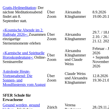
Gratis-Heilmeditation
: Der
nächste Meditationsabend
Über
Alexandra
8.9.2026
findet am 8.
Zoom
Klinghammer
19.00-20.
September statt.
«Kosmische Abende im 2.
29.7. / 18.8
Halbjahr 2026»:
Zusammen
Über
Alexandra
2.10. / 26.
einzigartige
Zoom
Klinghammer
21.12. 20
Sternenmomente erleben
Februar - 
Alexandra
«Karmische und Spirituelle
2026
Über
Klinghammer
Horoskopdeutung»:
Online-
+ Septemb
Zoom
und Claude
Seminarreihe
November
Weiss
2026
Astrologie Heute-
Claude Weiss
Vortragsabend: Die
Über
12.8.2026
und Alexandra
Sonnen- und
Zoom
19.30-21.
Klinghammer
Mondfinsternis vom August
SFER Schule für
Erwachsene
Gesund werden, gesund
Verena
Zürich
28./29.11.