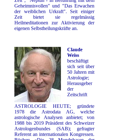
Zeit", "Neptun - In Berührung mit dem
Geheimnisvollen" und "Das Erwachen
der weiblichen Urkraft". Seit einiger
Zeit bietet sie regelmässig
Heilmeditationen zur Aktivierung der
eigenen Selbstheilungskräfte an.
Claude
Weiss
beschäftigt
sich seit über
50 Jahren mit
Astrologie;
Herausgeber
der
Zeitschrift
ASTROLOGIE HEUTE; gründete
1978 die Astrodata AG, welche
astrologische Analysen anbietet; von
1988 bis 2019 Präsident des Schweizer
Astrologenbundes (SAB); gefragter
Referent an internationalen Kongressen.
Bücher: «Die 28 Mondphasen der