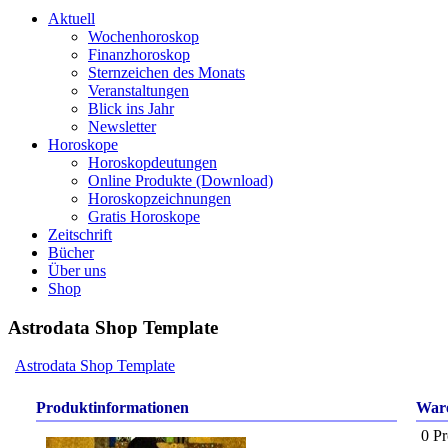
Aktuell
Wochenhoroskop
Finanzhoroskop
Sternzeichen des Monats
Veranstaltungen
Blick ins Jahr
Newsletter
Horoskope
Horoskopdeutungen
Online Produkte (Download)
Horoskopzeichnungen
Gratis Horoskope
Zeitschrift
Bücher
Über uns
Shop
Astrodata Shop Template
Astrodata Shop Template
Produktinformationen
War
0 Pr