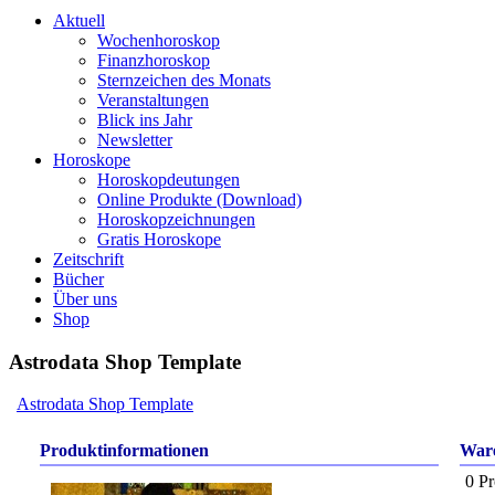
Aktuell
Wochenhoroskop
Finanzhoroskop
Sternzeichen des Monats
Veranstaltungen
Blick ins Jahr
Newsletter
Horoskope
Horoskopdeutungen
Online Produkte (Download)
Horoskopzeichnungen
Gratis Horoskope
Zeitschrift
Bücher
Über uns
Shop
Astrodata Shop Template
Astrodata Shop Template
Produktinformationen
War
0 Pr