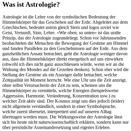
Was ist Astrologie?
Astrologie ist die Lehre von der symbolischen Bedeutung der
Himmelskörper für das Geschehen auf der Erde. Abgeleitet aus dem
Griechischen, bedeutet astron gleich Stern und logos soviel wie
Geist, Vernunft, Sinn, Lehre. «Wie oben, so unten» ist das uralte
Prinzip, das der Astrologie zugrundeliegt. Schon vor Jahrtausenden
beobachteten die Menschen die Bewegung der Gestirne am Himmel
und fanden Parallelen zu den Geschehnissen auf der Erde. Aus dem
ganzheitlichen Ansatz betrachtet, geht die Astrologie weniger davon
aus, dass die Himmelskörper direkt energetisch auf uns einwirken
(obwohl ich dies nicht ganz ausschliessen würde, wenn wir an die
Wirkung des Mondes auf die Gezeiten denken). Schon eher wird die
Stellung der Gestirne als ein Anzeiger dafür betrachtet, welche
Zeitqualität im Moment herrscht. Wie eine Uhr uns die Zeit anzeigt,
ohne selbst Verursacherin der Zeit zu sein, scheinen uns die
Himmelskörper zu vermitteln, welche Energien (beispielsweise
Aggression, Harmonie, Veränderung, Konzentration usw.) zu
welcher Zeit aktiv sind. Der Kosmos zeigt uns dies jedoch (leider)
nicht allgemein verständlich, sondern in einer Symbolsprache,
welche zuerst übersetzt, interpretiert und auf unseren Alltag
übertragen werden muss. Die Wirkungsweise der Astrologie lässt
sich bis heute nicht naturwissenschaftlich erklären, sondern kann nur
über persönliche Auseinandersetzung und eigenes Erleben